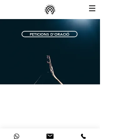
PETICIONS D'ORACIÓ
© 2021 Tots els drets reservats · Ministeris Paraula de Fe
Veure Política de Privacitat