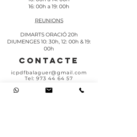
16: 00h a 19: 00h
REUNIONS
DIMARTS ORACIÓ 20h
DIUMENGES 10: 30h, 12: 00h & 19:
00h
CONTACTE
icpdfbalaguer@gmail.com
Tel:
973 44 64 57
DIRECCIÓ
Ctra. Camarasa, 25
25600 BALAGUER
(Lleida)
ESPANYA
UNEIX-TE A LA NOSTRA LLISTA DE