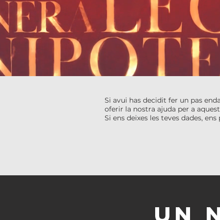
Si avui has decidit fer un pas end
oferir la nostra ajuda per a aques
Si ens deixes les teves dades, e
UN 