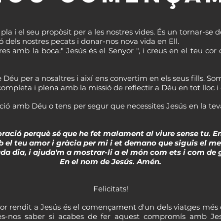
 pla i el seu propòsit per a les nostres vides. És un tornar-se d
 dels nostres pecats i donar-nos nova vida en Ell.
es amb la boca:" Jesús és el Senyor ", i creus en el teu cor 
de Déu per a nosaltres i així ens convertim en els seus fills. S
completa i plena amb la missió de reflectir a Déu en tot lloc i
ació amb Déu o tens per segur que necessites Jesús en la teva 
oració perquè sé que he fet malament al viure sense tu. E
 el teu amor i gràcia per mi i et demano que siguis el m
ada dia, i ajuda'm a mostrar-li a el món com ets i com de 
En el nom de Jesús. Amén.
Felicitats!
r rendit a Jesús és el començament d'un dels viatges més 
fes-nos saber si acabes de fer aquest compromís amb Jes