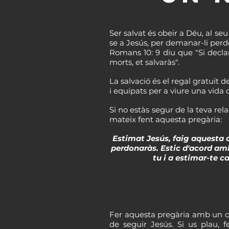
Ser salvat és obeir a Déu, al seu
se a Jesús, per demanar-li perdó
Romans 10: 9 diu que "Si declar
morts, et salvaràs".
La salvació és el regal gratuït 
i equipats per a viure una vida 
Si no estàs segur de la teva rel
mateix fent aquesta pregària:
Estimat Jesús, faig aquesta 
perdonaràs. Estic d'acord amb
tu i a estimar-te c
Fer aquesta pregària amb un co
de seguir Jesús. Si us plau, 