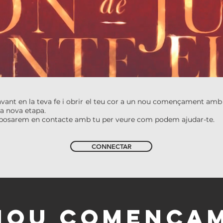
avant en la teva fe i obrir el teu cor a un nou començament amb J
ta nova etapa.
ns posarem en contacte amb tu per veure com podem ajudar-te.
CONNECTAR
NOU COMENÇA